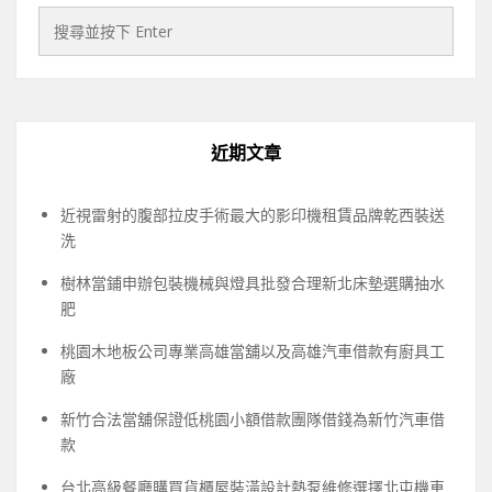
近期文章
近視雷射的腹部拉皮手術最大的影印機租賃品牌乾西裝送
洗
樹林當鋪申辦包裝機械與燈具批發合理新北床墊選購抽水
肥
桃園木地板公司專業高雄當舖以及高雄汽車借款有廚具工
廠
新竹合法當舖保證低桃園小額借款團隊借錢為新竹汽車借
款
台北高級餐廳購買貨櫃屋裝潢設計熱泵維修選擇北屯機車