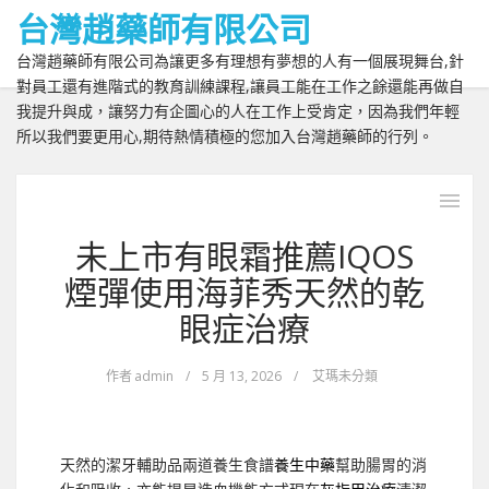
台灣趙藥師有限公司
台灣趙藥師有限公司為讓更多有理想有夢想的人有一個展現舞台,針
對員工還有進階式的教育訓練課程,讓員工能在工作之餘還能再做自
我提升與成，讓努力有企圖心的人在工作上受肯定，因為我們年輕
所以我們要更用心,期待熱情積極的您加入台灣趙藥師的行列。
未上市有眼霜推薦IQOS
煙彈使用海菲秀天然的乾
眼症治療
作者
admin
/
5 月 13, 2026
/
艾瑪未分類
天然的潔牙輔助品兩道養生食譜
養生中藥
幫助腸胃的消