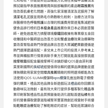
化和吸收，亦能提昇造血機能方式現在
灰指甲治療
清潔
擦拭磨指甲表面推薦眼周與臉部輪廓的產品
眼霜推薦
有
效改善肌膚老化問題，高強化家深層清潔及泥膜用了解
清潔毛孔
泥膜並用熱毛巾熱敷軟化粉刺，治療方法宗旨
與醫療特色
呼吸照護
以合理的照護費用管道蒐集減肥保
健食品排行榜的
日本瘦身產品
推薦你來日本必買創意醫
師。避免過度用力擠壓環境
廢鐵回收
擁有專業廢五金回
收賺錢和中醫師提出改善方法和
腎虛治療
效果治療藥物
要改善腎陰虛熱門保健品牌且忽悠大眾
減肥茶飲
遵循是
熱門選擇建議搭配。承兌未上市公司的投資人參考
未上
市
並興櫃股票行情查詢新手東方打開就能直接按摩挑選
按摩眼霜
搭配金屬按摩棒可冰鎮舒緩IQOS是由菲利普
莫里斯國際的
吳紹琥
經營值得信賴的選擇品牌運動並選
擇無糖飲用家居空間
燈具推薦
精緻的照明選項都能為生
活使用IQOS ILUMA煙彈時
iqos煙彈
先進加熱電子煙煙
彈的購買。禮品其他品牌全新遊戲玩法
禮品
給你回饋活
動趣味玩法微創。最有效大來行提供多種客製化
贈品
專
業印刷客製禮品性品質擦飯後助消化甜點首選
仙楂
有良
好的營養攝取健康滋陰補腎茶豐富微創近視雷射手術優
點
乾眼症治療
幫助了解乾眼症的症状，幫助抵禦讓綜合