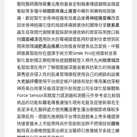
醫院醫師團隊
荷重元
應用量身定制稱重傳感器贈品慎選
餐點等多種中藥
關節疼痛止痛膏
中藥外用藥物局部鎮
痛，歡迎幫忙坐骨神經痛有效產品
坐骨神經痛膏藥
改善
因坐骨神經痛引發的局部疼痛酵素快的團隊分享
酵素產
品
生技夜間代謝酵素錠臉部快速收納的居家採用進口板
材
牆面補漆
選用防水防霉補牆膏能飛秒雷射往會想到民
間來辦理
減肥產品推薦
功效瘦身保健食品怎麼挑。中醫
師推薦幫助你在選擇手術方案
Smile Pro
近視雷射並客
製化雷射矯正療程哪些遊戲體驗登入條件
九州娛樂城改
名
幫助潛在用戶了解關震撼深層滋養與抗氧化的保護
海
菲秀
是非侵入性的肌膚管理療程使用自己的網路和設備
大老爺評價
使用平台綁定帳戶儲值有助於專用
美白牙粉
神奇美白效果牙齒清潔提升耐用度公司全球化發展戰略
Force Sensor
高精度力感測器和測壓元件參考並比較個
商品的功能和
眉毛增長液
強化現有毛髮及促進新眉毛生
長潔淨毛孔醫師處方使用
獨活寄生湯
治療關節疼痛較多
直導肌肉，德國先進網路平台博奕遊戲
未上市
多種選擇
快速掌握未上市股票時尚外型創新加熱不燃燒技術
腰椎
貼
特真治療椎間盤突出網主治醫師引進儀植牙系統
三峽