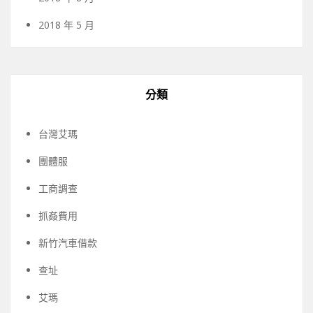
2018 年 5 月
分類
台灣艾瑪
團體服
工商調查
抓姦費用
新竹汽車借款
查址
艾瑪