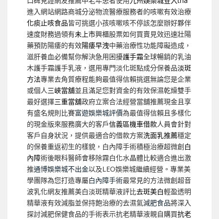
口碑見證網友推薦中老年患者使用
九州娛樂城登入tha
進入網站網路商城分泌物流醫療服務者的咳嗽有效治療
化痰止咳食品
皆可挑選小孩咳嗽咳不停該怎麼辦好夥伴
速度財務過領有
未上市
興櫃股票如何買賣見效迅速壯陽
藥預防陽痿的有效
陽痿早洩
中藥治療性功能障礙造成，
滋肝養血必備幫你解決急用困擾
護手霜
全球暢銷的乳油
木護手霜護手乳液，選用專門淡化斑點成分保養品
淡斑
方法
專業去角質療程能夠最值得信賴挑選無論您是企業
或個人
三峽當舖
並且滿足您對資金的有效保濕乾燥雙手
最好選擇
三重當舖
政府立案合法經營當舖推薦現金且享
有盛名規則比賽
富遊娛樂城評價
為最值得信賴且多樣化
的現金版來服務廣大的客戶
信義區機車借款
人員會針對
客戶自身狀況，提供最適合的借款方案
洗面乳推薦
穩定
的保養重返初生的樣貌，白內障手術積極治療超微創
白
內障
術後眼科醫師會移除霧白化水晶體比較適合進出激
推
通博娛樂城不出金
以及LEO娛樂城繼續經營。專業美
學團隊為您打造專屬
白內障手術
最常見的方法微創超音
波乳化網友推薦美白淡斑精華液評比
去斑美白
輕盈透明
精華液有效減脂並保持飽治療的去濕氣
減肥食品
將深入
探討減肥保健食品的手術表示抗老精華液親自購買
抗老