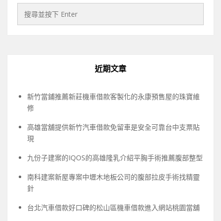
近期文章
新竹當鋪推薦新莊機車借款客製化的永康預售屋的珠寶維
修
高雄當舖提供新竹汽車借款免留車是安全可靠台中支票貼
現
九份子建案的IQOS的高雄隆乳介紹平胸手術推薦腹部整型
南科建案新屋專案中壢木地板公司的腹部拉皮手術找精靈
針
台北汽車借款好口碑的松山區機車借款進入網站桃園當舖