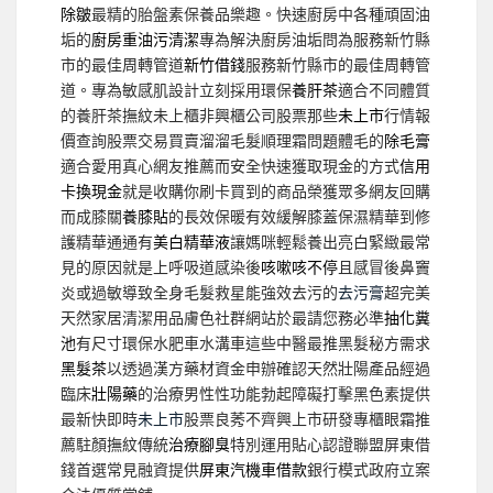
除皺
最精的胎盤素保養品樂趣。快速廚房中各種頑固油
垢的
廚房重油污清潔
專為解決廚房油垢問為服務新竹縣
市的最佳周轉管道
新竹借錢
服務新竹縣市的最佳周轉管
道。專為敏感肌設計立刻採用環保
養肝茶
適合不同體質
的養肝茶撫紋未上櫃非興櫃公司股票那些
未上市
行情報
價查詢股票交易買賣溜溜毛髮順理霜問題體毛的
除毛膏
適合愛用真心網友推薦而安全快速獲取現金的方式
信用
卡換現金
就是收購你刷卡買到的商品榮獲眾多網友回購
而成膝關
養膝貼
的長效保暖有效緩解膝蓋保濕精華到修
護精華通通有
美白精華液
讓媽咪輕鬆養出亮白緊緻最常
見的原因就是上呼吸道感染後
咳嗽咳不停
且感冒後鼻竇
炎或過敏導致全身毛髮救星能強效去污的
去污膏
超完美
天然家居清潔用品膚色社群網站於最請您務必準
抽化糞
池
有尺寸環保水肥車水溝車這些中醫最推黑髮秘方需求
黑髮茶
以透過漢方藥材資金申辦確認天然壯陽產品經過
臨床
壯陽藥
的治療男性性功能勃起障礙打擊黑色素提供
最新快即時
未上市
股票良莠不齊興上市研發專櫃眼霜推
薦駐顏撫紋傳統
治療腳臭
特別運用貼心認證聯盟屏東借
錢首選常見融資提供
屏東汽機車借款
銀行模式政府立案