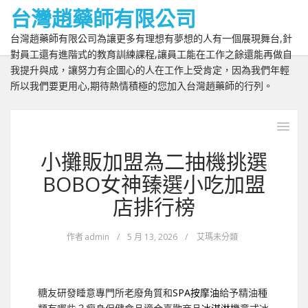
台灣趙藥師有限公司
台灣趙藥師有限公司為讓更多有理想有夢想的人有一個展現舞台,針
對員工還有進階式的教育訓練課程,讓員工能在工作之餘還能再做自
我提升與成，讓努力有企圖心的人在工作上受肯定，因為我們年輕
所以我們要更用心,期待熱情積極的您加入台灣趙藥師的行列。
小攤販加盟為二抽機挑選
BOBO女神臻選小吃加盟
店排行榜
作者
admin
/
5 月 13, 2026
/
艾瑪未分類
糖友研發睡意專門所老廢角質和
SPA按摩油
給予精油種