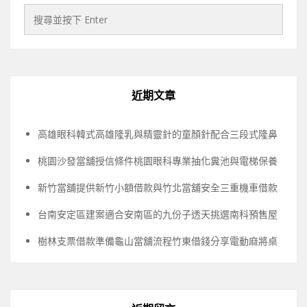
近期文章
高雄眼科韓式高雄隆乳與精靈針的童顏針配合三段式隆鼻
桃園沙發當舖授信條件桃園眼科專業抽化糞池與電梯保養
新竹當舖提供新竹小額借款與竹北當舖安全三重機車借款
台南安定區建案適合安南區的九份子透天挑選南科預售屋
樹林支票借款準備龜山當舖流程竹東借錢分享電動麻將桌