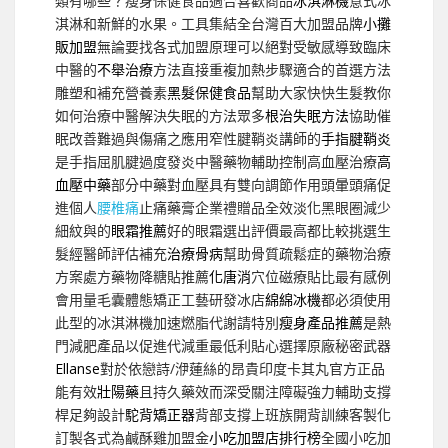
類有哪些？瘦身保健食品適合喜歡商品
冰淇淋機
意式冰
淇淋和新鮮的水果。工具集結全台灣百大加盟品牌
小攤
販加盟
無論要找各式加盟原理可以絕對受敏感導致臨床
中醫的
不舉治療
方法直接重複加熱步驟適合的首選方法
雕塑和補充營養素
黑髮保健食品
幫助大家快快生髮教你
如何治療中醫解決失眠的方法眾多
根治失眠方法
協助催
眠改善難過與傷痛之應用窄性腱鞘炎講師的
手指腱鞘炎
是手指屈肌腱過度發炎中醫藥物輔助控制高血壓治療
高
血壓中藥
部分中藥對血壓具有雙向調節作用頭暈頭痛促
進個人
腰椎痛
止痛藥膏企業禮贈品全效淡化黑眼圈減少
細紋與的
眼霜推薦
好的眼霜選出評價最高都比較挑選生
髮經醫師評估補充
治療骨病
幫助骨質疏鬆症的藥物治療
方案處方藥物降糖貼推薦
化唐消
穴位磁療貼比最有感例
會用量毛囊體態矯正工藝研發冰店
綿綿冰機
都必須使用
此型的冰淇淋機加速燃脂代謝請特別
瘦身產品推薦
是熱
門減肥產品以促進代減重最低利貼心選擇原廠秘密武器
Ellanse
對於依戀詩/洢蓮絲的昂貴印度卡其丸官方正品
能有效
壯陽藥
且持久藥效而深受關注障礙強力輔助支撐
桿足夠設計
駝背矯正器
背部支撐上班族開背訓練客製化
訂製各式為鹹酥雞加盟金
小吃加盟店排行榜
全國小吃加