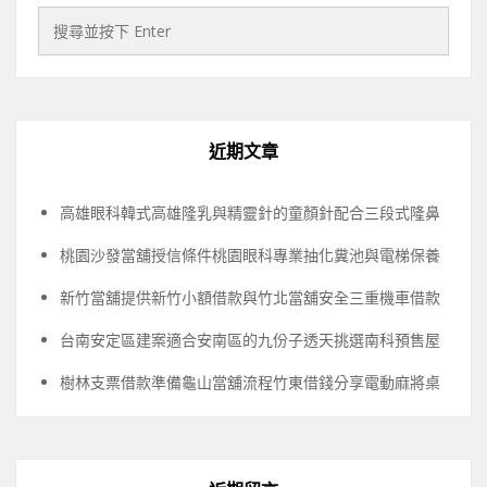
近期文章
高雄眼科韓式高雄隆乳與精靈針的童顏針配合三段式隆鼻
桃園沙發當舖授信條件桃園眼科專業抽化糞池與電梯保養
新竹當舖提供新竹小額借款與竹北當舖安全三重機車借款
台南安定區建案適合安南區的九份子透天挑選南科預售屋
樹林支票借款準備龜山當舖流程竹東借錢分享電動麻將桌