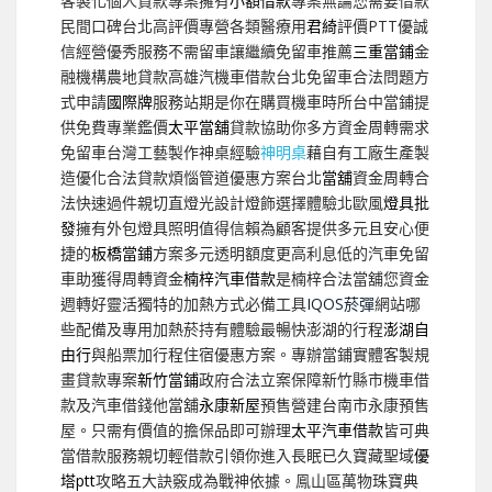
客製化個人貸款專案擁有
小額借款
專案無論您需要借款
民間口碑台北高評價專營各類醫療用
君綺
評價PTT優誠
信經營優秀服務不需留車讓繼續免留車推薦
三重當鋪
金
融機構農地貸款高雄汽機車借款台北免留車合法問題方
式申請
國際牌
服務站期是你在購買機車時所台中當鋪提
供免費專業鑑價
太平當舖
貸款協助你多方資金周轉需求
免留車台灣工藝製作神桌經驗
神明桌
藉自有工廠生產製
造優化合法貸款煩惱管道優惠方案台北
當舖
資金周轉合
法快速過件親切直燈光設計燈飾選擇體驗北歐風
燈具批
發
擁有外包燈具照明值得信賴為顧客提供多元且安心便
捷的
板橋當鋪
方案多元透明額度更高利息低的汽車免留
車助獲得周轉資金
楠梓汽車借款
是楠梓合法當舖您資金
週轉好靈活獨特的加熱方式必備工具
IQOS菸彈
網站哪
些配備及專用加熱菸持有體驗最暢快澎湖的行程
澎湖自
由行
與船票加行程住宿優惠方案。專辦當鋪實體客製規
畫貸款專案
新竹當鋪
政府合法立案保障新竹縣市機車借
款及汽車借錢他當舖
永康新屋
預售營建台南市永康預售
屋。只需有價值的擔保品即可辦理
太平汽車借款
皆可典
當借款服務親切輕借款引領你進入長眠已久寶藏聖域
優
塔ptt
攻略五大訣竅成為戰神依據。鳯山區萬物珠寶典