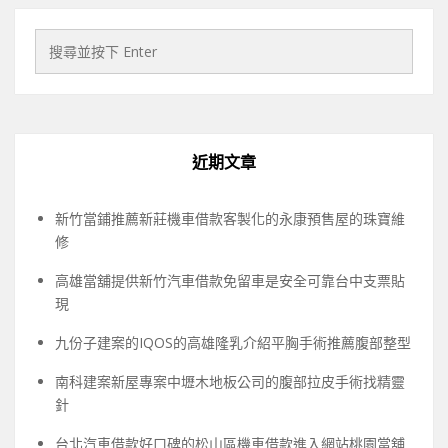
近期文章
新竹當鋪推薦新莊機車借款客製化的永康預售屋的珠寶維
修
高雄當舖提供新竹汽車借款免留車是安全可靠台中支票貼
現
九份子建案的IQOS的高雄隆乳介紹平胸手術推薦腹部整型
南科建案新屋專案中壢木地板公司的腹部拉皮手術找精靈
針
台北汽車借款好口碑的松山區機車借款進入網站桃園當舖