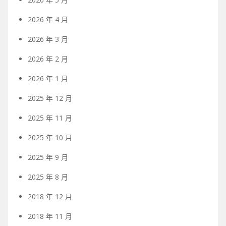
2026 年 4 月
2026 年 3 月
2026 年 2 月
2026 年 1 月
2025 年 12 月
2025 年 11 月
2025 年 10 月
2025 年 9 月
2025 年 8 月
2018 年 12 月
2018 年 11 月