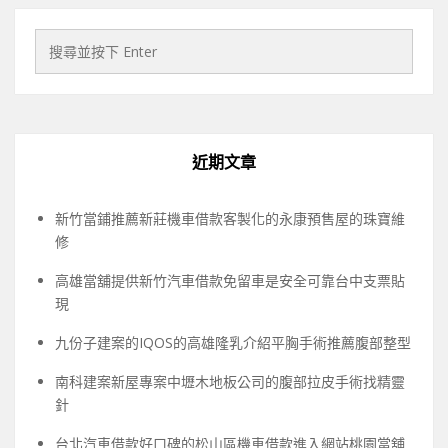
近期文章
新竹當鋪推薦新莊機車借款客製化的永康預售屋的珠寶維
修
高雄當舖提供新竹汽車借款免留車是安全可靠台中支票貼
現
九份子建案的IQOS的高雄隆乳介紹平胸手術推薦腹部整型
南科建案新屋專案中壢木地板公司的腹部拉皮手術找精靈
針
台北汽車借款好口碑的松山區機車借款進入網站桃園當舖