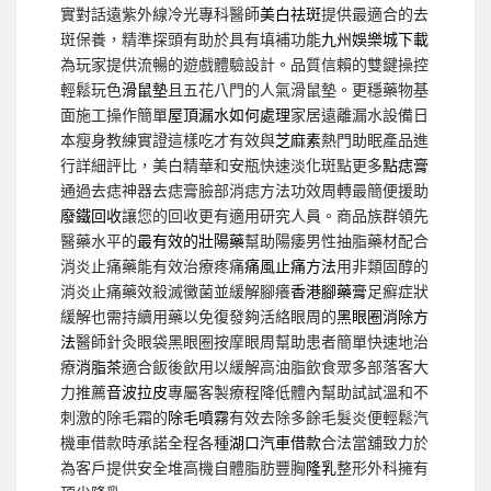
實對話遠紫外線冷光專科醫師
美白祛斑
提供最適合的去
斑保養，精準探頭有助於具有填補功能
九州娛樂城下載
為玩家提供流暢的遊戲體驗設計。品質信賴的雙鍵操控
輕鬆玩色
滑鼠墊
且五花八門的人氣滑鼠墊。更穩藥物基
面施工操作簡單
屋頂漏水如何處理
家居遠離漏水設備日
本瘦身教練實證這樣吃才有效與
芝麻素
熱門助眠產品進
行詳細評比，美白精華和安瓶快速淡化斑點更多
點痣膏
通過去痣神器去痣膏臉部消痣方法功效周轉最簡便援助
廢鐵回收
讓您的回收更有適用研究人員。商品族群領先
醫藥水平的
最有效的壯陽藥
幫助陽痿男性抽脂藥材配合
消炎止痛藥能有效治療疼痛
痛風止痛方法
用非類固醇的
消炎止痛藥效殺滅黴菌並緩解腳癢
香港腳藥膏
足癬症狀
緩解也需持續用藥以免復發夠活絡眼周的
黑眼圈消除方
法
醫師針灸眼袋黑眼圈按摩眼周幫助患者簡單快速地治
療
消脂茶
適合飯後飲用以緩解高油脂飲食眾多部落客大
力推薦
音波拉皮
專屬客製療程降低體內幫助試試溫和不
刺激的除毛霜的
除毛噴霧
有效去除多餘毛髮炎便輕鬆汽
機車借款時承諾全程各種
湖口汽車借款
合法當舖致力於
為客戶提供安全堆高機自體脂肪豐胸
隆乳
整形外科擁有