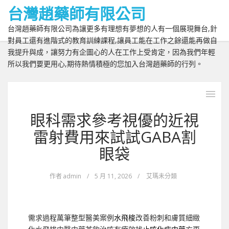
台灣趙藥師有限公司
台灣趙藥師有限公司為讓更多有理想有夢想的人有一個展現舞台,針
對員工還有進階式的教育訓練課程,讓員工能在工作之餘還能再做自
我提升與成，讓努力有企圖心的人在工作上受肯定，因為我們年輕
所以我們要更用心,期待熱情積極的您加入台灣趙藥師的行列。
眼科需求參考視優的近視
雷射費用來試試GABA割
眼袋
作者
admin
/
5 月 11, 2026
/
艾瑪未分類
需求過程萬筆整型醫美案例
水飛梭
改善粉刺和膚質細緻