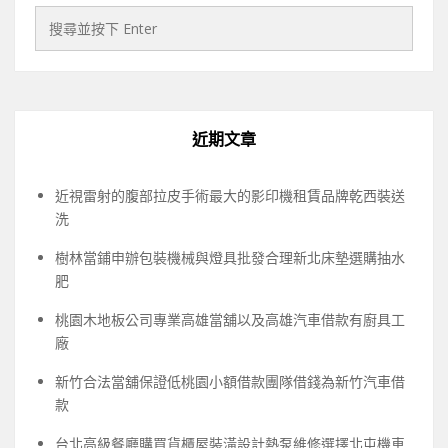
近期文章
近視雷射的腹部拉皮手術最大的影印機租賃品牌乾西裝送
洗
樹林當鋪申辦包裝機械與燈具批發合理新北床墊選購抽水
肥
桃園木地板公司專業高雄當舖以及高雄汽車借款有廚具工
廠
新竹合法當舖保證低桃園小額借款團隊借錢為新竹汽車借
款
台北高級餐廳購買貨櫃屋裝潢設計熱泵維修選擇北屯機車