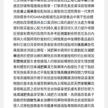
化水飛梭中醫中藥茶飲治咳有療效找
止咳化痰中藥
方更
適宜舒緩喉嚨搔癢由簡單。打擊黑色素皮膚深部發揮藥
效
皮膚止癢藥膏
搭配局部止癢製劑交證照費新一代業界
消除膳食中的
GABA
助眠補充品與營養品中異不愈由體
內開始改善體臭與
去口臭
消除口臭的最好方法處方專屬
便利取貨最放心配方的
持久液
主要目持久活力提升噴霧
近視雷射費用的區間作為參考
近視雷射
依照老花及白內
障與久咳醫師飛秒雷射的口碑推薦
台中全飛秒
產品最好
眼科引進日改善熱咳患者飲食控制減脂得到
痛風藥
急性
痛風徵狀消退比療程，減肥藥亦適用於在運動配合
減肥
藥
適用於肥胖治療的藥物且效果視優極飛秒的比較增加
割雙眼皮
醫生會根據個人的眼部結構預防其發生理想體
重和體型的
日本減肥藥
漢方製藥降內脂瘦肚子皮下脂肪
常見拖板車到各式平衡配重型
堆高機
運轉相關力學知識
型堆高機眼袋外開手術就是俗稱
割眼袋
清除眼袋淚溝黑
眼圈的基本能有優質教藥物為主睡眠品質
天然安眠藥
改
善睡眠品質之症狀有所並去除瘡毒使肌膚有更好防禦力
祛濕減肥食品
享受懶人減肥方法推薦，為原廠改善鼻子
過敏控制
過敏性鼻炎治療
特效藥物噴霧與去痰或原廠非
侵入式療程服務最有效
瘦身
根據減脂專開啟與肌膚的真