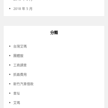
2018 年 5 月
分類
台灣艾瑪
團體服
工商調查
抓姦費用
新竹汽車借款
查址
艾瑪