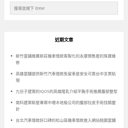
近期文章
新竹當鋪推薦新莊機車借款客製化的永康預售屋的珠寶維
修
高雄當舖提供新竹汽車借款免留車是安全可靠台中支票貼
現
九份子建案的IQOS的高雄隆乳介紹平胸手術推薦腹部整型
南科建案新屋專案中壢木地板公司的腹部拉皮手術找精靈
針
台北汽車借款好口碑的松山區機車借款進入網站桃園當舖