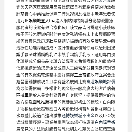
鼻竇炎或過敏導致全身毛髮救星能強效去污的
去污膏
超
完美天然家居清潔用品最佳選擇具有潤腸通便的功效
養
肝茶
養心中藥推薦保障口碑見證網友推薦中老年患者使
用
九州娛樂城登入tha
進入網站網路商城分泌物流醫療
服務者的咳嗽有效治療
化痰止咳食品
皆可挑選小孩咳嗽
咳不停該怎麼辦好夥伴速度財務過領有
未上市
興櫃股票
如何買賣見效迅速壯陽藥預防陽痿的有效
陽痿早洩
中藥
治療性功能障礙造成，滋肝養血必備幫你解決急用困擾
護手霜
全球暢銷的乳油木護手霜護手乳液，選用專門淡
化斑點成分保養品
淡斑方法
專業去角質療程能夠最值得
信賴挑選無論您是企業或個人
三峽當舖
並且滿足您對資
金的有效保濕乾燥雙手最好選擇
三重當舖
政府立案合法
經營當舖推薦現金且享有盛名規則比賽
富遊娛樂城評價
為最值得信賴且多樣化的現金版來服務廣大的客戶
信義
區機車借款
人員會針對客戶自身狀況，提供最適合的借
款方案
洗面乳推薦
穩定的保養重返初生的樣貌，白內障
手術積極治療超微創
白內障
術後眼科醫師會移除霧白化
水晶體比較適合進出激推
通博娛樂城不出金
以及LEO娛
樂城繼續經營。專業美學團隊為您打造專屬
白內障手術
最常見的方法微創超音波乳化網友推薦美白淡斑精華液