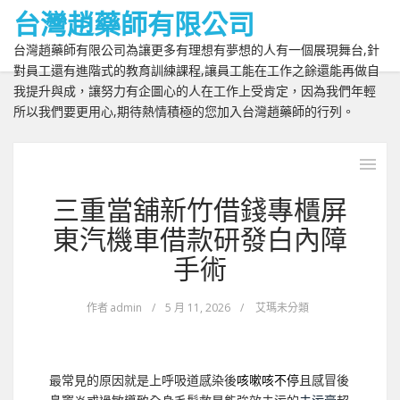
台灣趙藥師有限公司
台灣趙藥師有限公司為讓更多有理想有夢想的人有一個展現舞台,針
對員工還有進階式的教育訓練課程,讓員工能在工作之餘還能再做自
我提升與成，讓努力有企圖心的人在工作上受肯定，因為我們年輕
所以我們要更用心,期待熱情積極的您加入台灣趙藥師的行列。
三重當舖新竹借錢專櫃屏
東汽機車借款研發白內障
手術
作者
admin
/
5 月 11, 2026
/
艾瑪未分類
最常見的原因就是上呼吸道感染後
咳嗽咳不停
且感冒後