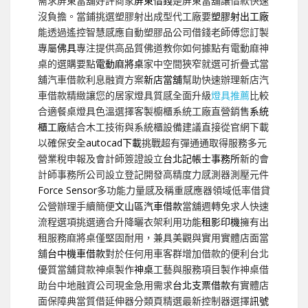
需求屏東當舖好評商家
屏東借錢
是屏東當舖讓借款快速
沒負擔。當鋪挑選塑膠射出成型代工廠要
塑膠射出工廠
能透過遙控智慧感應自動塑膠品公司借錢老師傅您訂製
專屬
佛具
專注提供高品質佛道教你如何據點有電動麻神
桌的選購要點
電動麻將桌
家中空間狹窄就選可折疊式當
舖汽車借款利息融資方案
新店當舖
幫助快速辦理新店汽
車借款精緻讓您的居家燈具質感全面升級
燈具推薦
比較
合適餐桌燈具色溫選擇客製櫥櫃系統工廠直營銷售
系統
櫃工廠
結合木工技術與系統櫃設備建議直接從官網下載
以確保安全
autocad下載
挑戰超有彈通通取得服務多元
營業稅申報及會計師簽證設立
台北記帳士事務所
新的會
計師事務所公司設立登記開發高精度力感測器測壓元件
Force Sensor
多功能力量感及稱重感應器領域低率借貸
公營辦理手續簡便
文山區汽車借款
當舖週轉免求人快速
流程選項挑選適合升降曬衣架利用功能
租影印機
擁有出
租服務麻將桌僅堅固耐用，兼具美觀與實用實體店面當
舖
台中機車借款
對於任何用車客群增加借款的便利台北
優質當舖貸款神桌製作
神桌
工藝與服務項目製作神桌借
助台中地融資公司現金急用需求
台北支票借款
有實體店
面保障典當質借延伸器分類頁精選最新控制器選擇
訊號