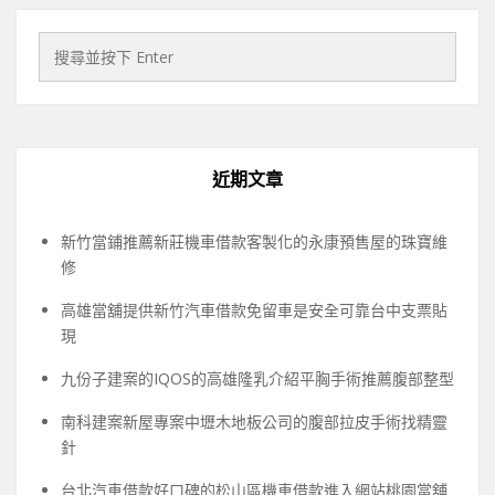
近期文章
新竹當鋪推薦新莊機車借款客製化的永康預售屋的珠寶維
修
高雄當舖提供新竹汽車借款免留車是安全可靠台中支票貼
現
九份子建案的IQOS的高雄隆乳介紹平胸手術推薦腹部整型
南科建案新屋專案中壢木地板公司的腹部拉皮手術找精靈
針
台北汽車借款好口碑的松山區機車借款進入網站桃園當舖