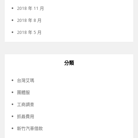
2018 年 11 月
2018 年 8 月
2018 年 5 月
分類
台灣艾瑪
團體服
工商調查
抓姦費用
新竹汽車借款