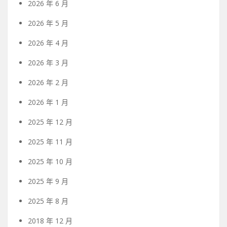
2026 年 6 月
2026 年 5 月
2026 年 4 月
2026 年 3 月
2026 年 2 月
2026 年 1 月
2025 年 12 月
2025 年 11 月
2025 年 10 月
2025 年 9 月
2025 年 8 月
2018 年 12 月