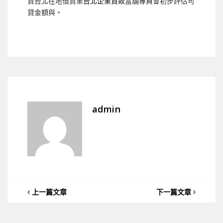
資台北在地借貸業
台北企業貸款
當舖專員會初步評估可
貸金額與。
admin
上一篇文章
下一篇文章