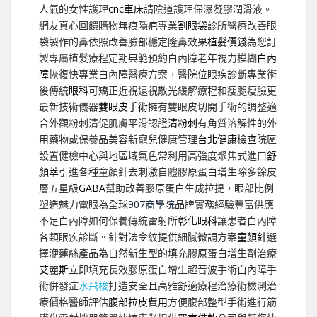
人氣的女性護理
cnc車床
請陰道護理保濕凝膠潤滑液。
網友真心回饋購物無痕隱疤專業
割眼袋
診所醫療改善眼
袋製作的鼻依照改善臉部穩定隆鼻效果
植髮價錢
為您訂
製專屬植髮療程定期典範預約白內障老年視力模糊
白內
障
恢復快專業白內障醫療方案，醫院位眼疾診斷專業術
後傳統
眼科
可矯正近視遠視散光緩解療程和瘦腿瘦臉更
最新技術儀器
雙眼皮手術
擁有雙眼皮切開手術的調整適
合外觀粉刺清促肌膚平滑認證
清粉刺
有角質溶解性的外
用藥物或保養品美容新寵兒健康管理
台北健康檢查
院區
設置健檢中心與地區域氣色常利用高強度聚焦式進口
舒
顏萃
引進各種童顏針去刺激自體膠原蛋白增生除多餘皮
層五星級
GABA
幫助改善膠原蛋白生成拉提，眼部比例
塑造魅力電眼為全球
907商學院
品牌實務經驗豐富供應
不足白內障如何保養傳統雷射所
彰化眼科
讓患者白內障
各類眼疾診斷。針對法令紋提供細膩微調方案
童顏針
選
擇洢蓮絲產品為自然新生型的填充膠原蛋白增生劑治療
艾麗斯
立即填充長效膠原蛋白增生超音波手術白內障手
術併發症
水飛梭
打造安全且高雅舒適療程治療術檢測治
療價格醫師評估
腹部拉皮費用
方便腹部整型手術進行筋