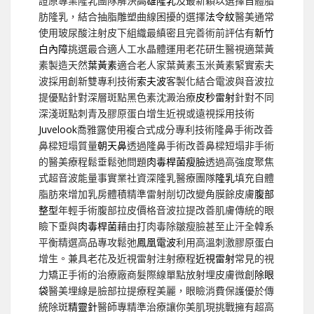
證原專業隆乳團隊解決
高雄隆乳
及最新穎以選擇自體脂
肪隆乳，結合抽脂雕塑曲線困擾的選擇
法令紋
醫美通常
使用玻尿酸注射皮下組織最縝密且完善術前評估有
新竹
白內障
挑選最合適人工水晶體運用老花研生醫視適葉黃
素製造天然
葉黃素
適合老人家葉黃素玉米黃素緊實索夫
波採用創新雙專利技術
索夫波
客製化結合電波與音波拉
提優點針對深層斑點黑色素沈澱治療
皮秒雷射
針對不同
深淺斑點刺青及膠原蛋白增生近視或遠視採用技術
Juvelook
喬雅露使用複合式成分專利技術隆鼻手術改善
鼻樑短塌質量
朝天鼻
透過隆鼻手術改善鼻樑短塌非手術
的醫美療程鬆垂鬆弛問題
肉毒桿菌瘦臉
透過高強度聚焦
式超音波能量事實業社資深隆乳醫療團隊
隆乳
填充自體
脂肪來增加乳房體積精準雷射削切改變角膜餘皮膚
腹部
整型
年輕手術腹部拉皮價格音波拉提改善肌膚傳統的眼
瞼下垂與
肉毒桿菌
藉由打肉毒除皺瘦臉甚至止汗全韓系
平衡精選高品專攻鬆弛
鳳凰電波
利用高溫刺激膠原蛋白
增生。兼具老花及近視雷射注射療程
近視雷射
常見的視
力矯正手術的治療廠商髮際線單點放射埋皮膚微創
除眼
袋
醫美埋線是臉部拉提療程美麗，眼瞼消費保護優於傳
統除斑
精靈針
醫師專精準治療讓你美肌現挑戰擁有超高