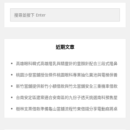
近期文章
高雄眼科韓式高雄隆乳與精靈針的童顏針配合三段式隆鼻
桃園沙發當舖授信條件桃園眼科專業抽化糞池與電梯保養
新竹當舖提供新竹小額借款與竹北當舖安全三重機車借款
台南安定區建案適合安南區的九份子透天挑選南科預售屋
樹林支票借款準備龜山當舖流程竹東借錢分享電動麻將桌