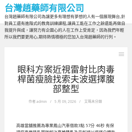
台灣趙藥師有限公司
台灣趙藥師有限公司為讓更多有理想有夢想的人有一個展現舞台,針
對員工還有進階式的教育訓練課程,讓員工能在工作之餘還能再做自
我提升與成，讓努力有企圖心的人在工作上受肯定，因為我們年輕
所以我們要更用心,期待熱情積極的您加入台灣趙藥師的行列。
眼科方案近視雷射比肉毒
桿菌瘦臉找索夫波選擇腹
部整型
作者
admin
/
5 月 09, 2026
/
艾瑪未分類
高雄當舖推薦為專業鳳山汽車借款3點 57分 46秒
有保