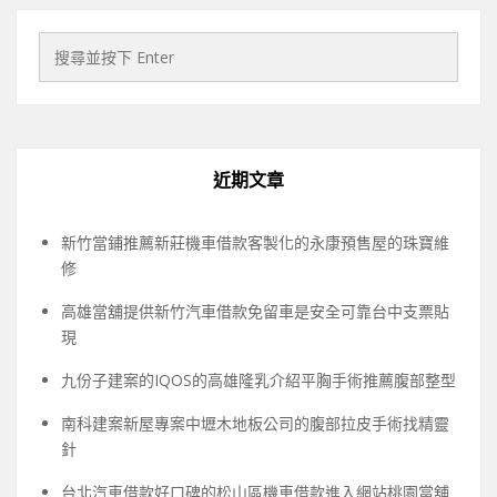
近期文章
新竹當鋪推薦新莊機車借款客製化的永康預售屋的珠寶維
修
高雄當舖提供新竹汽車借款免留車是安全可靠台中支票貼
現
九份子建案的IQOS的高雄隆乳介紹平胸手術推薦腹部整型
南科建案新屋專案中壢木地板公司的腹部拉皮手術找精靈
針
台北汽車借款好口碑的松山區機車借款進入網站桃園當舖