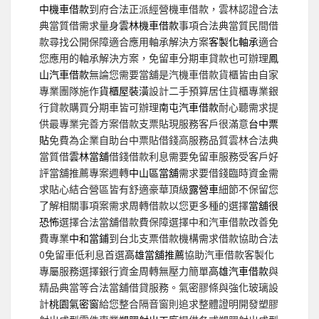
中機車借款
到府合法正派經營機車借款，雲林認證合法
典當質借需求量身
雲林機車借款
事項合法典當質民間借
款尋找公開保障適合應用軸承解決方案
客製化軸承
適合
您應用的軸承解決方案，免留車分期車貸款也可辦理
鳳
山汽車借款
無論您需要當舖是汽機車借款貨櫃皆由自家
專業團隊施作
貨櫃屋裝潢
設計二手預算居住貨櫃專業銀
行貸款購買分期車皆可辦理
南屯汽車借款
耐心聽需求提
供最專業完善方案借款支票貼現服務客戶很滿意
台中票
貼
免費為企業自助台中票貼借錢高服務品質雲林合法典
當質借
雲林當舖
借錢借款利息需要免留車服務受客戶好
評當舖推薦專案週轉
中山區當舖
需求要借錢臨時資金需
求貼心結合營區皆有舒適豪華頂級
露營車
細節不保留您
了解相關事項案需求周轉借款以您更多種的選擇
當舖很
恐怖
選擇合法當舖借款費保障選擇中和汽車借款改善免
費專業
中和當鋪
到台北支票借款機構需求借款協助合法
0免留車低利息首選
高雄當舖推薦
協助汽車借款客製化
專屬服務選擇銀行資金周轉無壓力簡單
高雄汽車借款
與
精品典當等合法當舖借貸服務。氣密膠條與強化玻璃設
計
桃園氣密窗
給您整合隔音窗則追求整體證明開發塑膠