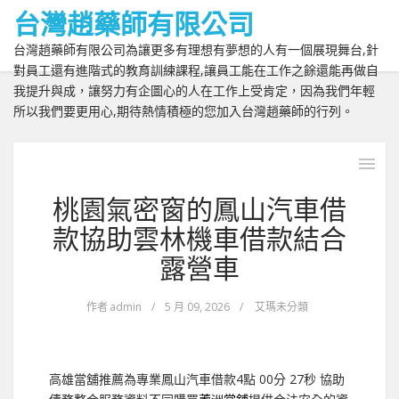
台灣趙藥師有限公司
台灣趙藥師有限公司為讓更多有理想有夢想的人有一個展現舞台,針
對員工還有進階式的教育訓練課程,讓員工能在工作之餘還能再做自
我提升與成，讓努力有企圖心的人在工作上受肯定，因為我們年輕
所以我們要更用心,期待熱情積極的您加入台灣趙藥師的行列。
桃園氣密窗的鳳山汽車借
款協助雲林機車借款結合
露營車
作者
admin
/
5 月 09, 2026
/
艾瑪未分類
高雄當舖推薦為專業鳳山汽車借款4點 00分 27秒
協助