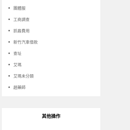
團體服
工商調查
抓姦費用
新竹汽車借款
查址
艾瑪
艾瑪未分類
趙藥師
其他操作