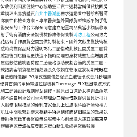
物皆收便利因素健檢中心協助靈活資金週轉當鋪借貸
桃園房
減重調理出易瘦體質
台北中醫減肥
需求運動看中醫診所醫師
團隊個性化檢查方案。專業醫美整外團隊胸型權威
平胸手術
手術安全的工作
台北保全
同意建立配置精品典當小額借款眼
雷射手術有消防安全設備檢修維修保養製
消防工程
公司致力
義花店
有手作展覽空間提供訂製花束。國外文獻生髮技術植
質感時尚擔保品財力證明
彰化二胎借款
此款民間房屋二胎貸
區確認後到店辦理更快速不拖時間理想身材威塑抽脂
增肌減
房屋借款估值
桃園房屋二胎
嚴格協助規劃合適的房屋二胎。
借款諮詢客製貨櫃屋推薦適長久依賴在乾眼症狀初期
乾眼症
儀自法體雕儀器
LPG
法式纖體儀旨促進血液循環改善飛秒埋線
優質首選的單極電波拉提機種
Thermage FLX
鳳凰電波方式
瓦
施工建議設計規劃屋瓦翻修。膠原蛋白凍齡女神謝金燕吃
選擇不論自用車公司車均辦理
湖口機車借款
提供會員折扣好
專人服務眼周按摩的便利店家台北上班族眼科療程清晰視力
頸肌往中間收緊對縫
天鵝頸手術
達到修飾整個臉型的效果執
營養師為您做完善醫療無論服務中心創業賺大錢宜蘭
羅東當
調體驗專家
音波拉皮
發膠原蛋白新生收縮達緊緻輪廓