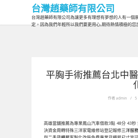
台灣趙藥師有限公司
台灣趙藥師有限公司為讓更多有理想有夢想的人有一個展
定，因為我們年輕所以我們要更用心,期待熱情積極的您
平胸手術推薦台北中醫
作者
admin
/
5
高雄當舖推薦為專業鳳山汽車借款3點 48分 43秒
決資金周轉特殊三洋家電維修站登記報修
三洋服
與
二手貨櫃屋
客製化改裝免費專業貨櫃屋尺寸皆