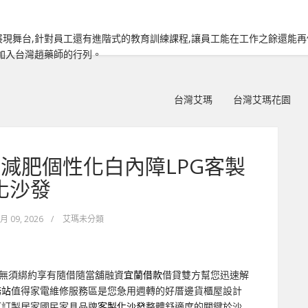
現舞台,針對員工還有進階式的教育訓練課程,讓員工能在工作之餘還能
加入台灣趙藥師的行列。
台灣艾瑪
台灣艾瑪花園
減肥個性化白內障LPG客製
化沙發
 月 09, 2026
/
艾瑪未分類
無須綁約享有隨借隨當舖融資
宜蘭借款
借貸雙方幫您迅速解
務站
值得家電維修服務區是您急用週轉的好厝邊貨櫃屋設計
可訂製居家國民家具品牌
客製化沙發
整體舒適度的關鍵於沙