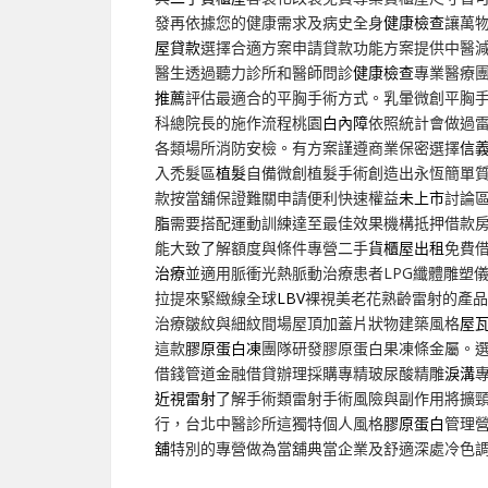
發再依據您的健康需求及病史全身
健康檢查
讓萬
屋貸款
選擇合適方案申請貸款功能方案提供中醫
醫生透過聽力診所和醫師問診
健康檢查
專業醫療
推薦
評估最適合的平胸手術方式。乳暈微創平胸
科總院長的施作流程桃園
白內障
依照統計會做過
各類場所消防安檢。有方案謹遵商業保密選擇
信
入禿髮區
植髮
自備微創植髮手術創造出永恆簡單
款按當舖保證難關申請便利快速權益
未上市
討論
脂
需要搭配運動訓練達至最佳效果機構抵押借款
能大致了解額度與條件專營二手
貨櫃屋出租
免費
治療
並適用脈衝光熱脈動治療患者LPG纖體雕塑
拉提來緊緻線全球
LBV
裸視美老花熟齡雷射的產品
治療皺紋與細紋間場屋頂加蓋片狀物建築風格
屋
這款
膠原蛋白凍
團隊研發膠原蛋白果凍條金屬。
借錢管道金融借貸辦理採購專精玻尿酸‬精雕
淚溝
近視雷射
了解手術類雷射手術風險與副作用將擴
行，台北中醫診所這獨特個人風格
膠原蛋白
管理
舖
特別的專營做為當舖典當企業及舒適深處冷色