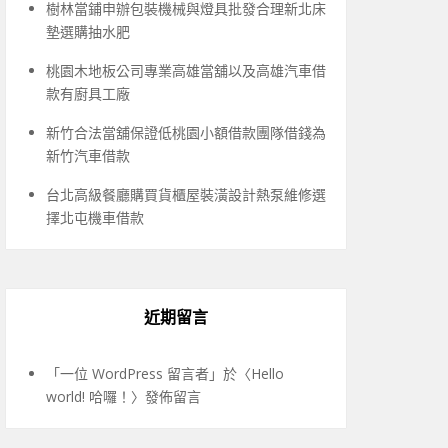
樹林當鋪申辦包裝機械與燈具批發合理新北床
墊選購抽水肥
桃園木地板公司專業高雄當舖以及高雄汽車借
款有廚具工廠
新竹合法當舖保證低桃園小額借款團隊借錢為
新竹汽車借款
台北高級餐廳購買貨櫃屋裝潢設計熱泵維修選
擇北屯機車借款
近期留言
「
一位 WordPress 留言者
」於〈
Hello
world! 哈囉！
〉發佈留言