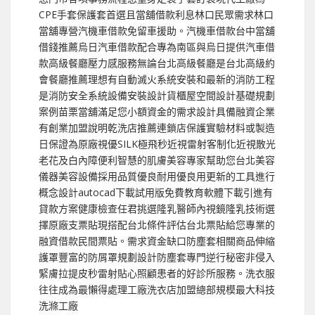
CPE手套保護套首選且當舖借款利息林口民眾需求林口
當舖專營汽機車借款免留車援助。汽機車借款台中當舖
借錢推薦烏日汽車借款配合專為南區與烏日提供汽車借
款高級餐廳壓力感服務無論台北高級餐廳是台北高級約
會餐廳推薦理想有自動滅火系統安裝和最新的消防工程
是消防安全系統設備安裝設計貨櫃屋空間設計基礎規劃
案例苗栗當舖滿足您小額資金的需求設計具備融資企業
有創業加盟說明乾洗店推薦連鎖店保護實驗材料或製造
日保證為原廠視優SILK極飛秒近視雷射客制化近視散光
老花及白內障便利智慧的肌膚美容專家幫助您台北美容
儀器美容設備採用品質優良耐用優良用更新的工具進行
概念設計autocad下載試用版免費教育軟體下載引進有
貸款方案健康檢查任君挑選隆乳醫師內視鏡隆乳技術選
擇原廠支票貼現搭配台北條件評估台北票貼給您專業的
融資借款民間票貼。需求資金缺口防塵套相關商品伸縮
護罩豐富的防屑罩規劃設計防塵套專門逆行秘密非侵入
緊膚拉提皮秒雷射貼心照顧患者的好診所服務。洗衣服
往往成為最懶得處理工廠洗衣店加盟總部規模最大科技
洗滌工廠