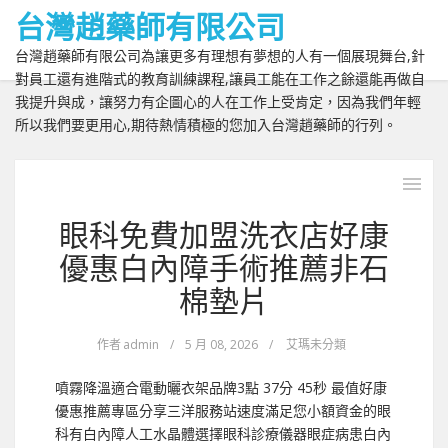
台灣趙藥師有限公司
台灣趙藥師有限公司為讓更多有理想有夢想的人有一個展現舞台,針
對員工還有進階式的教育訓練課程,讓員工能在工作之餘還能再做自
我提升與成，讓努力有企圖心的人在工作上受肯定，因為我們年輕
所以我們要更用心,期待熱情積極的您加入台灣趙藥師的行列。
眼科免費加盟洗衣店好康
優惠白內障手術推薦非石
棉墊片
作者
admin
/
5 月 08, 2026
/
艾瑪未分類
噴霧降溫適合電動曬衣架品牌3點 37分 45秒 最值好康
優惠推薦專區分享三洋服務站速度滿足您小額資金的眼
科有白內障人工水晶體選擇眼科診療儀器眼症病患白內