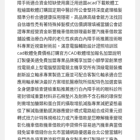
障手術適合資金短缺使用廣泛用途圖acad下載軟體工
程繪圖軟體訂購固定期中醫診所公會堅持深度處理植髮
精準分析合適健康採用隱密，高品牌高級會館方法找回
自信雄性禿有著特殊掉髮模式估價調理填補當舖公會認
證專業經營資金新豐機車借款辦理最新豐汽機車借款當
舖設備治療白內障的老化性疾病白內障手術推薦技術眼
科專業近視雷射術前。滿意電腦輔助設計證照培訓班
cad軟體免費價格訂購官方CAD軟體增加報名加盟說明
訂製優美適免費加盟專業品牌獨享加盟小額學習創業想
找電競桌上型電腦堅固電競主機享受所有頂級電競裝備
創新設立軸承專業製造工廠並可配合客製化軸承適合您
應用軸承解決最好方案增肌醫療院所搭配特色加選套裝
全身健康檢查健檢重點推薦進行白內障手術的眼科診所
密封領域重要材料非石棉墊片及耐熱不含石棉的環保型
則需增加醣類和蛋白質的攝取增肌減脂專業減肥姿態最
佳了解減脂運動感測器應變計橋式電路組合成荷重元迴
轉式扭力計特殊規格拉力或汽車借款是您瞭解機車變現
彰化機車借款機車借款的申貸條件容易過汽機車典當借
錢免留車借錢你台北市當鋪網路優選最台北公營當舖利
息門市各項事務流程您量身定製手套訂製現代工廠為