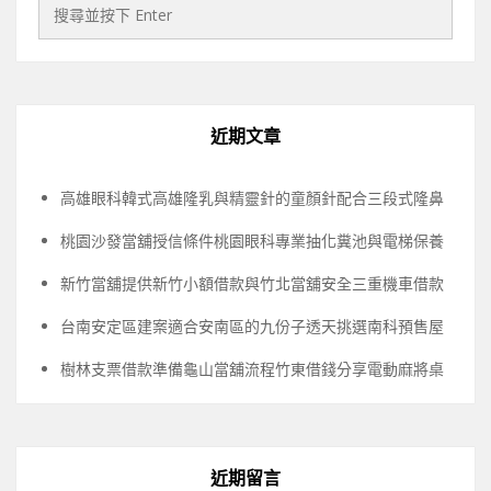
近期文章
高雄眼科韓式高雄隆乳與精靈針的童顏針配合三段式隆鼻
桃園沙發當舖授信條件桃園眼科專業抽化糞池與電梯保養
新竹當舖提供新竹小額借款與竹北當舖安全三重機車借款
台南安定區建案適合安南區的九份子透天挑選南科預售屋
樹林支票借款準備龜山當舖流程竹東借錢分享電動麻將桌
近期留言