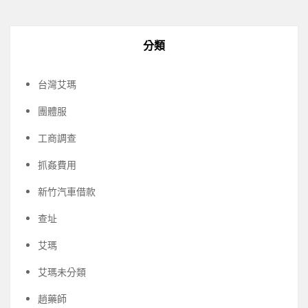
分類
台灣艾瑪
團體服
工商調查
抓姦費用
新竹汽車借款
查址
艾瑪
艾瑪未分類
趙藥師