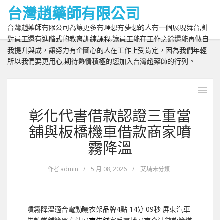
台灣趙藥師有限公司
台灣趙藥師有限公司為讓更多有理想有夢想的人有一個展現舞台,針
對員工還有進階式的教育訓練課程,讓員工能在工作之餘還能再做自
我提升與成，讓努力有企圖心的人在工作上受肯定，因為我們年輕
所以我們要更用心,期待熱情積極的您加入台灣趙藥師的行列。
彰化代書借款認證三重當
舖與板橋機車借款商家噴
霧降溫
作者
admin
/
5 月 08, 2026
/
艾瑪未分類
噴霧降溫適合電動曬衣架品牌4點 14分 09秒
屏東汽車