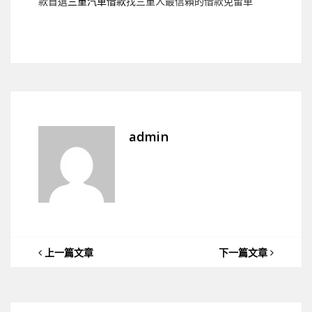
款首選
三重汽車借款
找三重人最信賴的借款免留車
admin
上一篇文章
下一篇文章