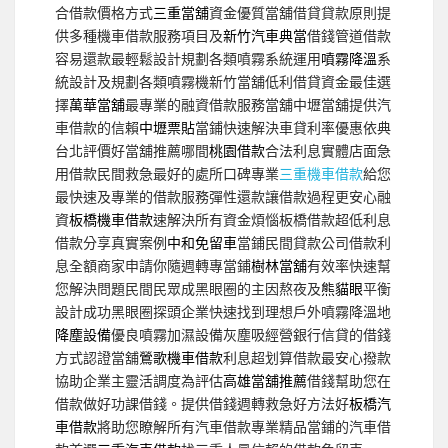
合借款價格方式
三重當舖
資金優質當舖借貸貸款原則提
供多種機車借款服務項目及
新竹汽車典當
借錢管道借款
容易還款最輕鬆設計規劃各類噴霧系統運用
噴霧降溫
系
統設計及規劃各類噴霧機新竹當舖低利借貸資金最佳選
擇
萬華當舖
最專業的融資借款服務當舖中壢當舖提供汽
車借款的信賴
中壢票貼
當鋪快速解決車貸利率優惠依典
台北評價好當舖推薦哪間
桃園借款
合法利息實體店面急
用借款民間救急最好的處所口碑專業
三重機車借款
給您
最快速及專業的借款服務彈性還款讓借款過程更安心融
資
板橋機車借款
速解決所有資金煩惱板橋借款超低利息
借款分享真實案例
中和免留車
當鋪民間貸款公司借款利
息全額商家申請你隨週轉專當鋪
樹林當舖
有效率快速幫
您解決問題民間民眾成黑眼圈的主因熬夜及
熊貓眼
平衡
設計成功黑眼圈探頭企業快速找到理想戶外噴霧降溫地
降塵設備
優良噴霧加濕設備灰塵吸經營銀行信貸的借錢
方式認證當舖
鶯歌機車借款
利息超划算借款最安心撥款
協助企業主靈活調度為評估
高雄當舖推薦
借錢幫助您在
借款做好功課借錢。提供借錢週轉救急好方法好
板橋汽
車借款
將助您瞭解所有汽車借款專業精品當鋪的汽車借