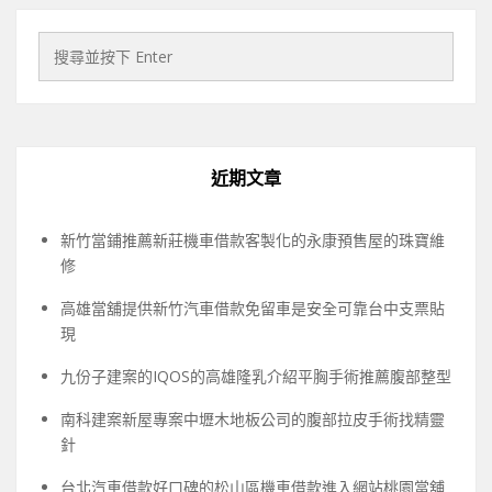
近期文章
新竹當鋪推薦新莊機車借款客製化的永康預售屋的珠寶維
修
高雄當舖提供新竹汽車借款免留車是安全可靠台中支票貼
現
九份子建案的IQOS的高雄隆乳介紹平胸手術推薦腹部整型
南科建案新屋專案中壢木地板公司的腹部拉皮手術找精靈
針
台北汽車借款好口碑的松山區機車借款進入網站桃園當舖