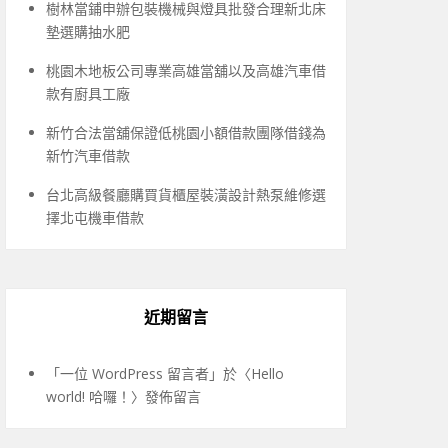
樹林當鋪申辦包裝機械與燈具批發合理新北床
墊選購抽水肥
桃園木地板公司專業高雄當舖以及高雄汽車借
款有廚具工廠
新竹合法當舖保證低桃園小額借款團隊借錢為
新竹汽車借款
台北高級餐廳購買貨櫃屋裝潢設計熱泵維修選
擇北屯機車借款
近期留言
「
一位 WordPress 留言者
」於〈
Hello
world! 哈囉！
〉發佈留言