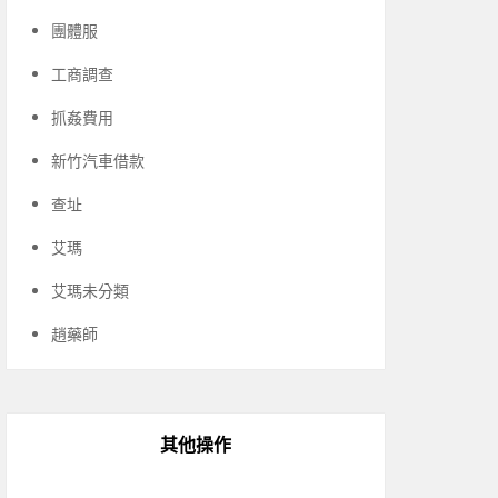
團體服
工商調查
抓姦費用
新竹汽車借款
查址
艾瑪
艾瑪未分類
趙藥師
其他操作