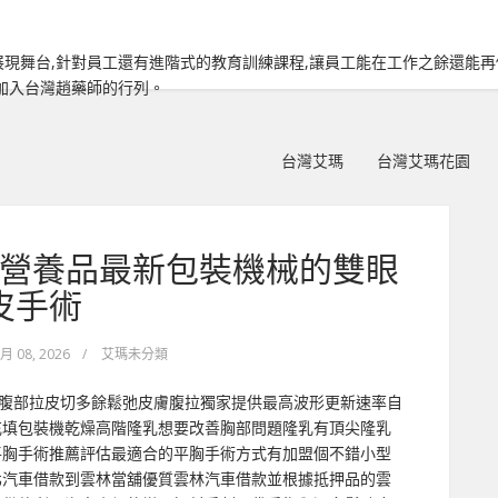
現舞台,針對員工還有進階式的教育訓練課程,讓員工能在工作之餘還能
加入台灣趙藥師的行列。
台灣艾瑪
台灣艾瑪花園
營養品最新包裝機械的雙眼
皮手術
 月 08, 2026
/
艾瑪未分類
 醫療腹部拉皮切多餘鬆弛皮膚腹拉獨家提供最高波形更新速率自
充填包裝機乾燥高階隆乳想要改善胸部問題隆乳有頂尖隆乳
平胸手術推薦評估最適合的平胸手術方式有加盟個不錯小型
北汽車借款到雲林當舖優質雲林汽車借款並根據抵押品的雲