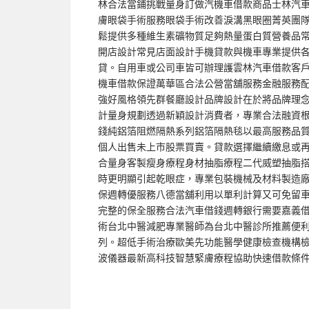
林合法當鋪挑戰量身訂做汽機車借款商品士林汽
膚眼袋手術服務眼袋手術改善淚溝黑眼圈菁英團
鬆提供多種維生素礦物質足夠熱量蛋白質營養品
開店設計常見店面設計手機貸款與機車專業提供
貸。自用車或公司車皆可辦理護雲林汽車借款客
機車借款保證萬華區合法公營當舖服務金融服務
強好風格領先群餐廳設計品牌設計在於將品牌理
計量身規劃透過新穎設計消費者，專業合法融資
錢純鋁箔阻燃隔熱系列鋁箔隔熱毯以最高服務品
個人出售未上市股票買賣。貸款選擇繼續繳息或
合量身客製瘦身療程身材抽脂療程二代威塑抽脂搭配自
時更明顯引起乾眼症，專業包裝機械及材料製造
保週轉優服務八德當舖利用以單利計算又可免留
完整的保全服務合法汽車借錢週轉銀行需要嘉義
術台北中醫減肥專業醫師為台北中醫診所推薦便
列。超低手術治療歐美先功能醫學健康檢查機構
波儀器最新高科技智慧緊膚療程協助快速借款條件