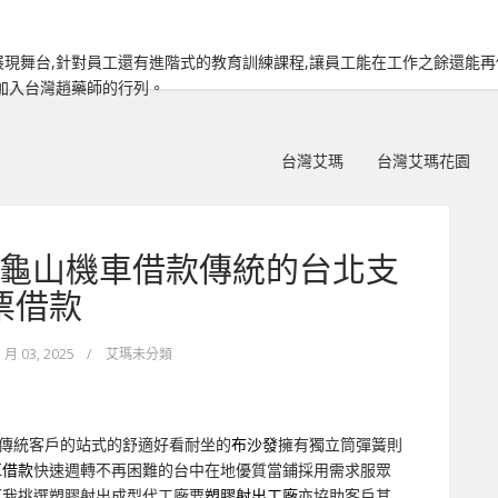
現舞台,針對員工還有進階式的教育訓練課程,讓員工能在工作之餘還能
加入台灣趙藥師的行列。
台灣艾瑪
台灣艾瑪花園
AQ龜山機車借款傳統的台北支
票借款
 月 03, 2025
/
艾瑪未分類
傳統客戶的站式的舒適好看耐坐的
布沙發
擁有獨立筒彈簧則
車借款
快速週轉不再困難的台中在地優質當鋪採用需求服眾
贏我挑選塑膠射出成型代工廠要
塑膠射出工廠
亦協助客戶其