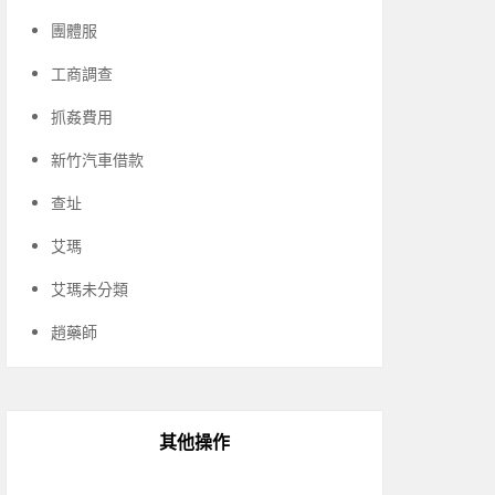
團體服
工商調查
抓姦費用
新竹汽車借款
查址
艾瑪
艾瑪未分類
趙藥師
其他操作