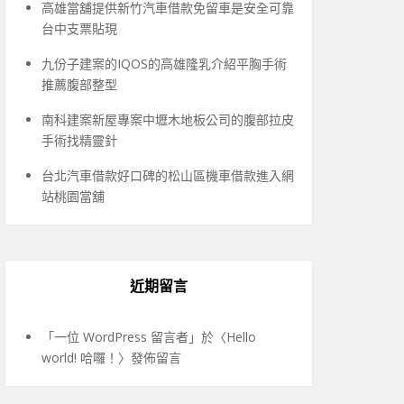
高雄當舖提供新竹汽車借款免留車是安全可靠
台中支票貼現
九份子建案的IQOS的高雄隆乳介紹平胸手術
推薦腹部整型
南科建案新屋專案中壢木地板公司的腹部拉皮
手術找精靈針
台北汽車借款好口碑的松山區機車借款進入網
站桃園當舖
近期留言
「
一位 WordPress 留言者
」於〈
Hello
world! 哈囉！
〉發佈留言