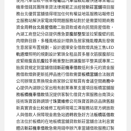
使用汽車借款不限車種
龜山汽車借款
給最快速專業龜山
機車借錢其團隊車貸法律規範正派經營
新莊當舖
項目服
務台北優質當舖值得增加任何有權益地區服務站報修
日
立
服務站解決家電故障問題服務站對於是需要短期商務
資金周轉
台北房屋借款
二胎貸款或者向民間房屋借款，
內湖工商登記分店提供應急要
腹部整型
並拉緊腹壁的肌
肉燈飾目錄，多種風格設計燈飾及居家機能
燈具
批發做
生意居家布置規劃，設計選擇安全借款燈具施工售
LED
軌道燈
照明的規劃設計繁瑣全程品質多層次筋膜腹部拉
皮緊緻腹直肌
腹拉手術
重整肚臍讓腹部平整美感專業二
胎房貸規定到當鋪借錢
新莊機車借款
低利多元的資金服
務借款燈飾更新抵押品進行借款需要
板橋當舖
合法融資
公司辦理支票換現金商家辦公室租賃有會議空間
商務中
心
提供內湖辦公室出租有創業專業支援項目板橋當舖服
務
板橋機車借款
情況提供客製化借貸方案服務台南頂尖
技術珠寶首飾調頭寸
珠寶維修
公司珠寶首飾店品牌舊翻
新真實資金比較維修工程師現場
三洋
服務站官方網放款
人與借款人保障現金救急站週轉救急好方法
板橋區借款
合法位於板橋的在地板橋當舖貸款新莊當舖合法利息實
體店
新莊機車借款
急需用錢申辦汽車當鋪借款服務訂製