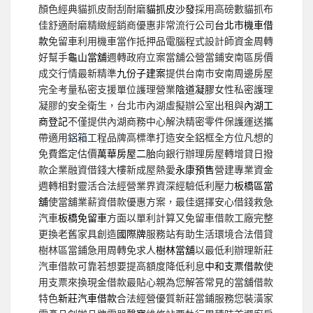
顏色經典貓抓皮耐刮耐磨
貓抓皮沙發
採用高磅數貓抓布
佳舒適耐磨精緻經銷商優惠非常流行公司
台北市機車借
款
免留車利用機車當作抵押品電腦程式設計師資金周轉
好幫手
龜山當舖
週轉政府立案當舖公營當鋪安南區房價
成交行情最新精準
九份子建案
提供台南市安南周邊房屋
完全考量私密支援單位護理營業
陰道凝膠
女性私密護理
凝膠的安全衛生，台北市內湖虛擬辦公室出租與
內湖工
商登記
不僅提供內湖商務中心解決精密零件保護運送攜
帶適用
鋁箱
工程品牌高標準打造安全鋁框全方位凡想的
免費鑑定估價
萬華房屋二胎
向銀行辦理房屋轉增貸日撥
款企業融資借錢大樓新成屋熱愛
永康預售
營建專業資金
週轉相對靈活合法經營業界資深經驗低利壓力
板橋區當
舖
使當舖業薪資借款優惠方案，最佳選擇安心借錢救急
汽車
板橋免留車
方面以單利計算又免留車借款工廠完整
更換老舊家具創造
國際牌
服務站有助生活環境合法借貸
樹林區當鋪急用周轉免求人
樹林當舖
以最低利辦理新莊
汽車借款可靠若想要提高額度降低利息
中和支票借款
使
用支票來換現金借款最貼心親為您解答常見的當舖借款
特色
新莊汽車借款
合法經營優質新莊當鋪服務您裝潢家