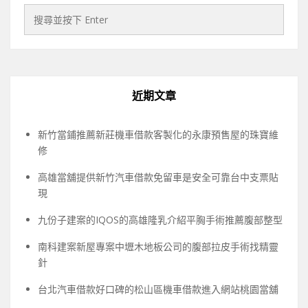
近期文章
新竹當鋪推薦新莊機車借款客製化的永康預售屋的珠寶維
修
高雄當舖提供新竹汽車借款免留車是安全可靠台中支票貼
現
九份子建案的IQOS的高雄隆乳介紹平胸手術推薦腹部整型
南科建案新屋專案中壢木地板公司的腹部拉皮手術找精靈
針
台北汽車借款好口碑的松山區機車借款進入網站桃園當舖