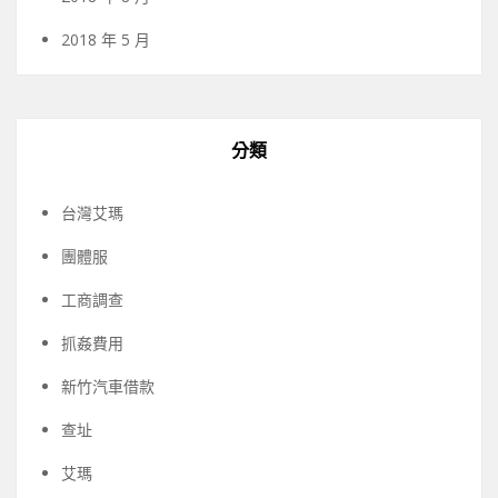
2018 年 5 月
分類
台灣艾瑪
團體服
工商調查
抓姦費用
新竹汽車借款
查址
艾瑪