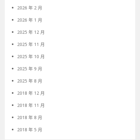
2026 年 2 月
2026 年 1 月
2025 年 12 月
2025 年 11 月
2025 年 10 月
2025 年 9 月
2025 年 8 月
2018 年 12 月
2018 年 11 月
2018 年 8 月
2018 年 5 月