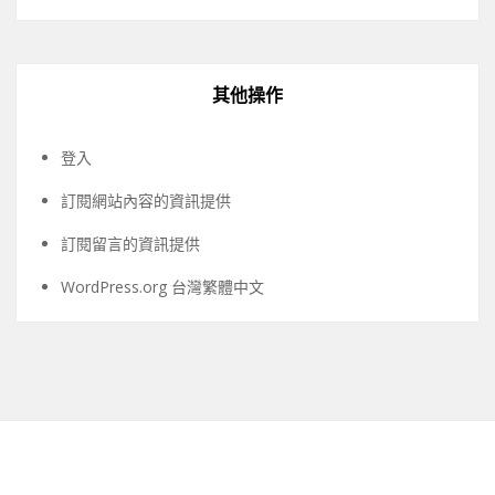
其他操作
登入
訂閱網站內容的資訊提供
訂閱留言的資訊提供
WordPress.org 台灣繁體中文