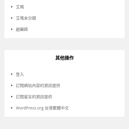
艾瑪
艾瑪未分類
趙藥師
其他操作
登入
訂閱網站內容的資訊提供
訂閱留言的資訊提供
WordPress.org 台灣繁體中文