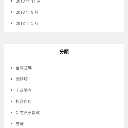
2018 年 11 月
2018 年 8 月
2018 年 5 月
分類
台灣艾瑪
團體服
工商調查
抓姦費用
新竹汽車借款
查址