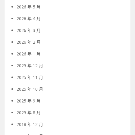
2026 年 5 月
2026 年 4 月
2026 年 3 月
2026 年 2 月
2026 年 1 月
2025 年 12 月
2025 年 11 月
2025 年 10 月
2025 年 9 月
2025 年 8 月
2018 年 12 月