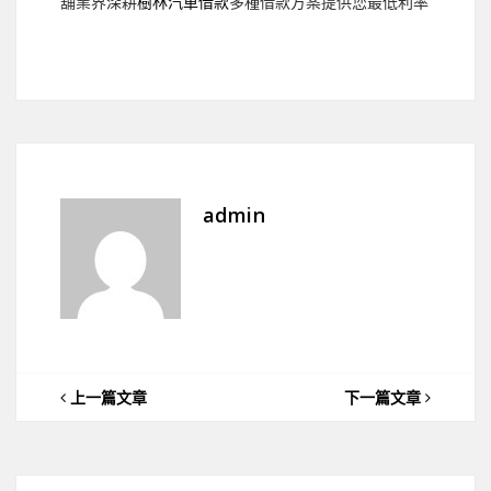
舖業界深耕
樹林汽車借款
多種借款方案提供您最低利率
admin
上一篇文章
下一篇文章