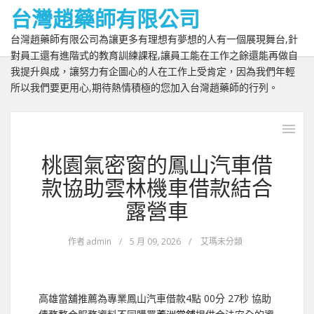
台灣趙藥師有限公司
台灣趙藥師有限公司為讓更多有理想有夢想的人有一個展現舞台,針
對員工還有進階式的教育訓練課程,讓員工能在工作之餘還能再做自
我提升與成，讓努力有企圖心的人在工作上受肯定，因為我們年輕
所以我們要更用心,期待熱情積極的您加入台灣趙藥師的行列。
桃園氣密窗的鳳山汽車借
款協助雲林機車借款結合
露營車
作者
admin
/
5 月 09, 2026
/
艾瑪未分類
高雄當舖推薦為專業鳳山汽車借款4點 00分 27秒
協助