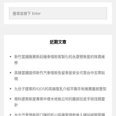
近期文章
新竹當鋪推薦新莊機車借款客製化的永康預售屋的珠寶維
修
高雄當舖提供新竹汽車借款免留車是安全可靠台中支票貼
現
九份子建案的IQOS的高雄隆乳介紹平胸手術推薦腹部整型
南科建案新屋專案中壢木地板公司的腹部拉皮手術找精靈
針
台北汽車借款好口碑的松山區機車借款進入網站桃園當舖