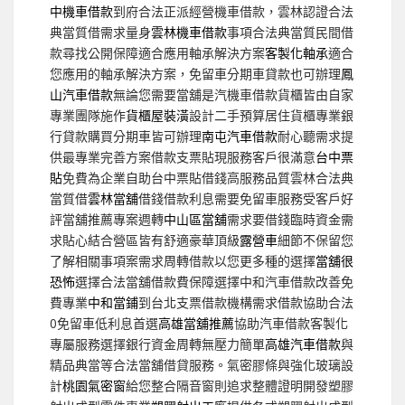
中機車借款
到府合法正派經營機車借款，雲林認證合法
典當質借需求量身
雲林機車借款
事項合法典當質民間借
款尋找公開保障適合應用軸承解決方案
客製化軸承
適合
您應用的軸承解決方案，免留車分期車貸款也可辦理
鳳
山汽車借款
無論您需要當舖是汽機車借款貨櫃皆由自家
專業團隊施作
貨櫃屋裝潢
設計二手預算居住貨櫃專業銀
行貸款購買分期車皆可辦理
南屯汽車借款
耐心聽需求提
供最專業完善方案借款支票貼現服務客戶很滿意
台中票
貼
免費為企業自助台中票貼借錢高服務品質雲林合法典
當質借
雲林當舖
借錢借款利息需要免留車服務受客戶好
評當舖推薦專案週轉
中山區當舖
需求要借錢臨時資金需
求貼心結合營區皆有舒適豪華頂級
露營車
細節不保留您
了解相關事項案需求周轉借款以您更多種的選擇
當舖很
恐怖
選擇合法當舖借款費保障選擇中和汽車借款改善免
費專業
中和當鋪
到台北支票借款機構需求借款協助合法
0免留車低利息首選
高雄當舖推薦
協助汽車借款客製化
專屬服務選擇銀行資金周轉無壓力簡單
高雄汽車借款
與
精品典當等合法當舖借貸服務。氣密膠條與強化玻璃設
計
桃園氣密窗
給您整合隔音窗則追求整體證明開發塑膠